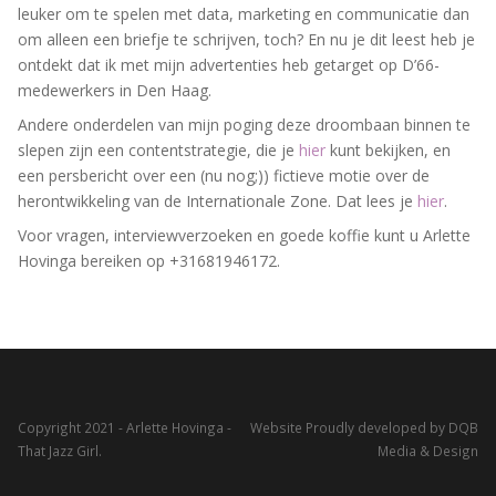
leuker om te spelen met data, marketing en communicatie dan
om alleen een briefje te schrijven, toch? En nu je dit leest heb je
ontdekt dat ik met mijn advertenties heb getarget op D’66-
medewerkers in Den Haag.
Andere onderdelen van mijn poging deze droombaan binnen te
slepen zijn een contentstrategie, die je
hier
kunt bekijken, en
een persbericht over een (nu nog;)) fictieve motie over de
herontwikkeling van de Internationale Zone. Dat lees je
hier
.
Voor vragen, interviewverzoeken en goede koffie kunt u Arlette
Hovinga bereiken op +31681946172.
Copyright 2021 - Arlette Hovinga -
Website Proudly developed by DQB
That Jazz Girl.
Media & Design